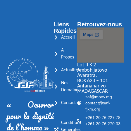
Liens
Retrouvez-nous
Rapides
Accueil
A
Propos
Lot II K 2
Ambohijatovo
Actualités
Avaratra.
BOX 623 – 101
Nos
Antananarivo
Domaines
MADAGASCAR
saf@moov.mg
« Oeuvrer
contact@saf-
Contact
fjkm.org
pour la dignité
+261 20 76 227 78
de l’homme »
Conditions
+261 20 76 270 33
Générales