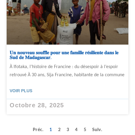
𝐔𝐧 𝐧𝐨𝐮𝐯𝐞𝐚𝐮 𝐬𝐨𝐮𝐟𝐟𝐥𝐞 𝐩𝐨𝐮𝐫 𝐮𝐧𝐞 𝐟𝐚𝐦𝐢𝐥𝐥𝐞 𝐫𝐞́𝐬𝐢𝐥𝐢𝐞𝐧𝐭𝐞 𝐝𝐚𝐧𝐬 𝐥𝐞
𝐒𝐮𝐝 𝐝𝐞 𝐌𝐚𝐝𝐚𝐠𝐚𝐬𝐜𝐚𝐫.
À Ifotaka, l’histoire de Francine : du désespoir à l’espoir
retrouvé À 30 ans, Sija Francine, habitante de la commune
VOIR PLUS
Octobre 28, 2025
Préc.
1
2
3
4
5
Suiv.