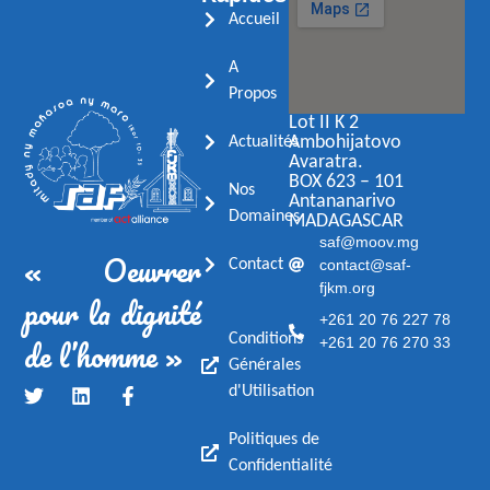
Accueil
A
Propos
Lot II K 2
Ambohijatovo
Actualités
Avaratra.
BOX 623 – 101
Nos
Antananarivo
Domaines
MADAGASCAR
saf@moov.mg
« Oeuvrer
contact@saf-
Contact
fjkm.org
pour la dignité
+261 20 76 227 78
de l’homme »
Conditions
+261 20 76 270 33
Générales
d'Utilisation
Politiques de
Confidentialité