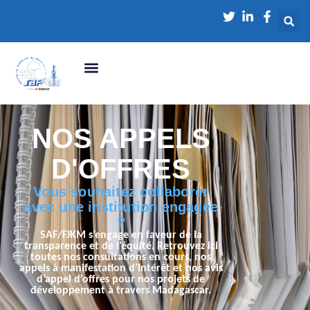
NOS APPELS
D'OFFRES
Vous souhaitez collaborer
avec une institution engagée
?
SAF/FJKM s’engage en faveur de la
transparence et de l’équité. Retrouvez ici
toutes nos consultations en cours, nos
appels à manifestation d’intérêt et nos avis
d’appel d’offres pour nos projets de
développement à travers Madagascar.