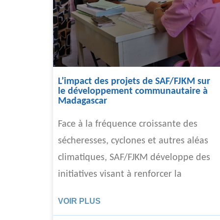
L’impact des projets de SAF/FJKM sur
le développement communautaire à
Madagascar
Face à la fréquence croissante des
sécheresses, cyclones et autres aléas
climatiques, SAF/FJKM développe des
initiatives visant à renforcer la
VOIR PLUS