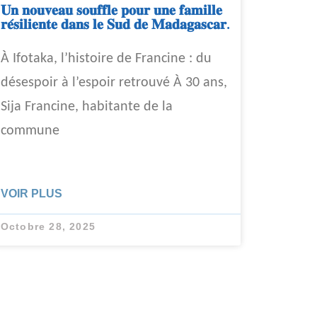
𝐔𝐧 𝐧𝐨𝐮𝐯𝐞𝐚𝐮 𝐬𝐨𝐮𝐟𝐟𝐥𝐞 𝐩𝐨𝐮𝐫 𝐮𝐧𝐞 𝐟𝐚𝐦𝐢𝐥𝐥𝐞
𝐫𝐞́𝐬𝐢𝐥𝐢𝐞𝐧𝐭𝐞 𝐝𝐚𝐧𝐬 𝐥𝐞 𝐒𝐮𝐝 𝐝𝐞 𝐌𝐚𝐝𝐚𝐠𝐚𝐬𝐜𝐚𝐫.
À Ifotaka, l’histoire de Francine : du
désespoir à l’espoir retrouvé À 30 ans,
Sija Francine, habitante de la
commune
VOIR PLUS
Octobre 28, 2025