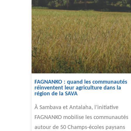
FAGNANKO : quand les communautés
réinventent leur agriculture dans la
région de la SAVA
À Sambava et Antalaha, l’initiative
FAGNANKO mobilise les communautés
autour de 50 Champs-écoles paysans