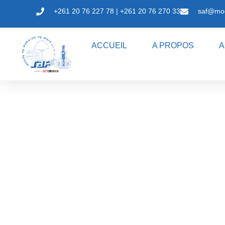
+261 20 76 227 78 | +261 20 76 270 33
saf@mo
ACCUEIL
A PROPOS
A