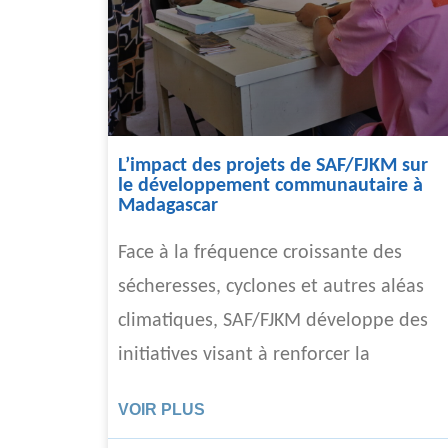
L’impact des projets de SAF/FJKM sur
le développement communautaire à
Madagascar
Face à la fréquence croissante des
sécheresses, cyclones et autres aléas
climatiques, SAF/FJKM développe des
initiatives visant à renforcer la
VOIR PLUS