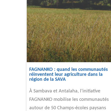
FAGNANKO : quand les communautés
réinventent leur agriculture dans la
région de la SAVA
À Sambava et Antalaha, l’initiative
FAGNANKO mobilise les communautés
autour de 50 Champs-écoles paysans