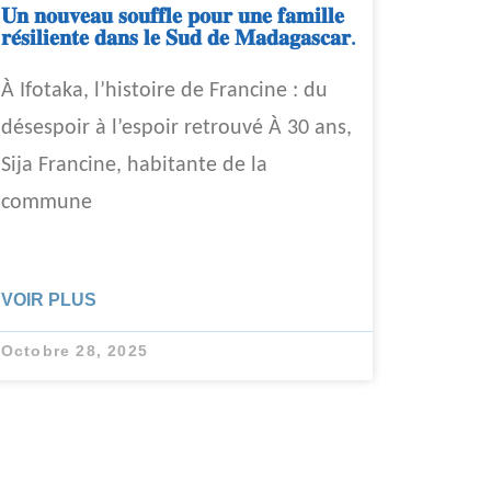
𝐔𝐧 𝐧𝐨𝐮𝐯𝐞𝐚𝐮 𝐬𝐨𝐮𝐟𝐟𝐥𝐞 𝐩𝐨𝐮𝐫 𝐮𝐧𝐞 𝐟𝐚𝐦𝐢𝐥𝐥𝐞
𝐫𝐞́𝐬𝐢𝐥𝐢𝐞𝐧𝐭𝐞 𝐝𝐚𝐧𝐬 𝐥𝐞 𝐒𝐮𝐝 𝐝𝐞 𝐌𝐚𝐝𝐚𝐠𝐚𝐬𝐜𝐚𝐫.
À Ifotaka, l’histoire de Francine : du
désespoir à l’espoir retrouvé À 30 ans,
Sija Francine, habitante de la
commune
VOIR PLUS
Octobre 28, 2025