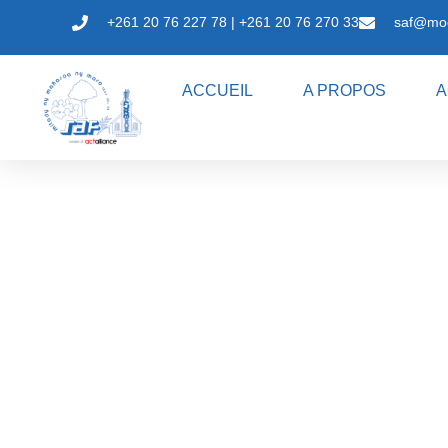
+261 20 76 227 78 | +261 20 76 270 33
saf@mo
ACCUEIL
A PROPOS
A