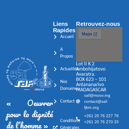
Liens
Retrouvez-nous
Rapides
Accueil
A
Propos
Lot II K 2
Ambohijatovo
Actualités
Avaratra.
BOX 623 – 101
Nos
Antananarivo
Domaines
MADAGASCAR
saf@moov.mg
« Oeuvrer
contact@saf-
Contact
fjkm.org
pour la dignité
+261 20 76 227 78
Conditions
de l’homme »
+261 20 76 270 33
Générales