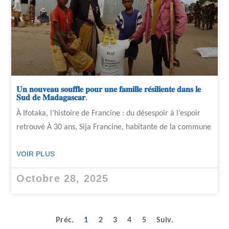
𝐔𝐧 𝐧𝐨𝐮𝐯𝐞𝐚𝐮 𝐬𝐨𝐮𝐟𝐟𝐥𝐞 𝐩𝐨𝐮𝐫 𝐮𝐧𝐞 𝐟𝐚𝐦𝐢𝐥𝐥𝐞 𝐫𝐞́𝐬𝐢𝐥𝐢𝐞𝐧𝐭𝐞 𝐝𝐚𝐧𝐬 𝐥𝐞
𝐒𝐮𝐝 𝐝𝐞 𝐌𝐚𝐝𝐚𝐠𝐚𝐬𝐜𝐚𝐫.
À Ifotaka, l’histoire de Francine : du désespoir à l’espoir
retrouvé À 30 ans, Sija Francine, habitante de la commune
VOIR PLUS
Octobre 28, 2025
Préc.
1
2
3
4
5
Suiv.