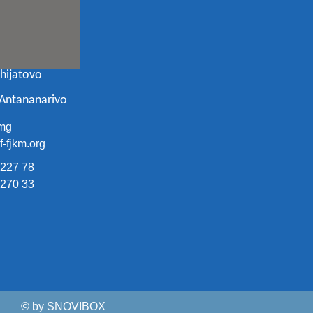
ohijatovo
 Antananarivo
mg
-fjkm.org
 227 78
 270 33
© by SNOVIBOX