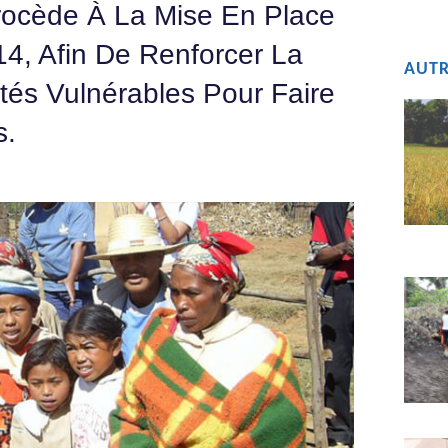
rocède À La Mise En Place
14, Afin De Renforcer La
AUTR
és Vulnérables Pour Faire
s.