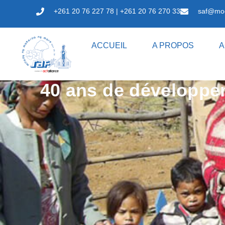
+261 20 76 227 78 | +261 20 76 270 33
saf@mo
ACCUEIL
A PROPOS
A
40 ans de développe