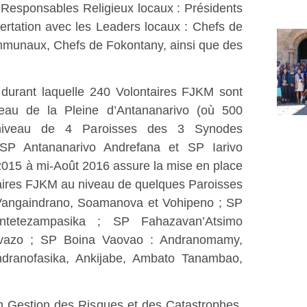
 Responsables Religieux locaux : Présidents
ertation avec les Leaders locaux : Chefs de
ommunaux, Chefs de Fokontany, ainsi que des
 durant laquelle 240 Volontaires FJKM sont
veau de la Pleine d’Antananarivo (où 500
niveau de 4 Paroisses des 3 Synodes
 SP Antananarivo Andrefana et SP Iarivo
015 à mi-Août 2016 assure la mise en place
taires FJKM au niveau de quelques Paroisses
Vangaindrano, Soamanova et Vohipeno ; SP
Antetezampasika ; SP Fahazavan’Atsimo
ivazo ; SP Boina Vaovao : Andranomamy,
dranofasika, Ankijabe, Ambato Tanambao,
n Gestion des Risques et des Catastrophes,