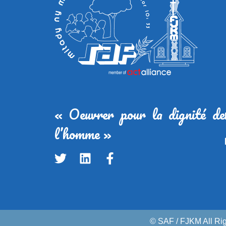
« Oeuvrer pour la dignité de
l’homme »
© SAF / FJKM All Ri