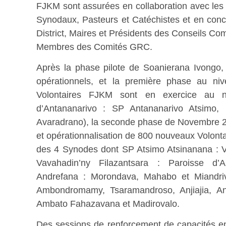
FJKM sont assurées en collaboration avec les
Synodaux, Pasteurs et Catéchistes et en conc
District, Maires et Présidents des Conseils C
Membres des Comités GRC.
Après la phase pilote de Soanierana Ivongo,
opérationnels, et la première phase au ni
Volontaires FJKM sont en exercice au 
d’Antananarivo : SP Antananarivo Atsimo,
Avaradrano), la seconde phase de Novembre 2
et opérationnalisation de 800 nouveaux Volon
des 4 Synodes dont SP Atsimo Atsinanana : 
Vavahadin’ny Filazantsara : Paroisse d’
Andrefana : Morondava, Mahabo et Miandr
Ambondromamy, Tsaramandroso, Anjiajia, An
Ambato Fahazavana et Madirovalo.
Des sessions de renforcement de capacités e