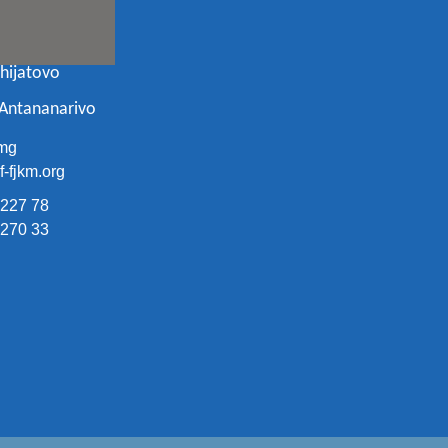
ohijatovo
 Antananarivo
mg
-fjkm.org
 227 78
 270 33