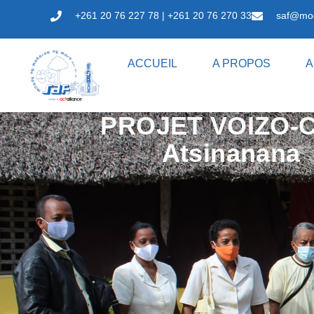
+261 20 76 227 78 | +261 20 76 270 33
saf@mo
ACCUEIL
A PROPOS
A
PROJET VOIZO-
Atsinanana