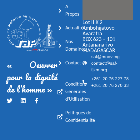
A
Propos
Lot II K 2
Ambohijatovo
Actualités
Avaratra.
BOX 623 – 101
Nos
Antananarivo
Domaines
MADAGASCAR
saf@moov.mg
« Oeuvrer
contact@saf-
Contact
fjkm.org
pour la dignité
+261 20 76 227 78
de l’homme »
Conditions
+261 20 76 270 33
Générales
d'Utilisation
Politiques de
Confidentialité