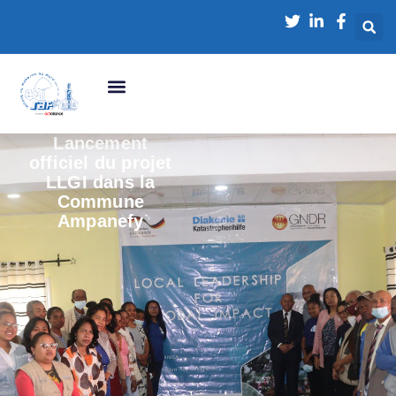
Lancement
officiel du projet
LLGI dans la
Commune
Ampanefy