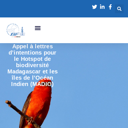
Appel à lettres
d’intentions pour
le Hotspot de
biodiversité
Madagascar et les
îles de l’Océan
Indien (MADIO)