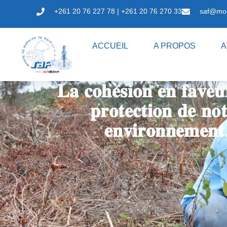
+261 20 76 227 78 | +261 20 76 270 33
saf@mo
ACCUEIL
A PROPOS
A
𝐋𝐚 𝐜𝐨𝐡𝐞́𝐬𝐢𝐨𝐧 𝐞𝐧 𝐟𝐚𝐯𝐞𝐮
𝐩𝐫𝐨𝐭𝐞𝐜𝐭𝐢𝐨𝐧 𝐝𝐞 𝐧𝐨𝐭
𝐞𝐧𝐯𝐢𝐫𝐨𝐧𝐧𝐞𝐦𝐞𝐧𝐭