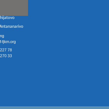
ohijatovo
 Antananarivo
mg
-fjkm.org
 227 78
 270 33