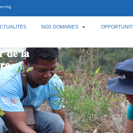
ov.mg
CTUALITÉS
NOS DOMAINES
OPPORTUNIT
𝐫 𝐝𝐞 𝐥𝐚
𝐫𝐞
.